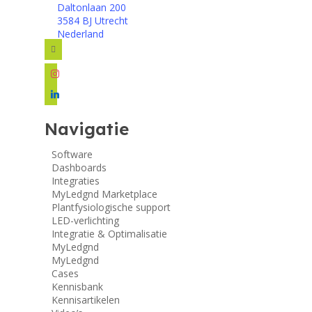
Daltonlaan 200
3584 BJ Utrecht
Nederland
facebook
instagram
linkedin
Navigatie
Software
Dashboards
Integraties
MyLedgnd Marketplace
Plantfysiologische support
LED-verlichting
Integratie & Optimalisatie
MyLedgnd
MyLedgnd
Cases
Kennisbank
Kennisartikelen