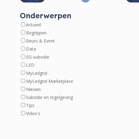
Onderwerpen
Actueel
Begrippen
Beurs & Event
Data
EG-subsidie
LED
MyLedgnd
MyLedgnd Marketplace
Nieuws
Subsidie en regelgeving
Tips
Video's