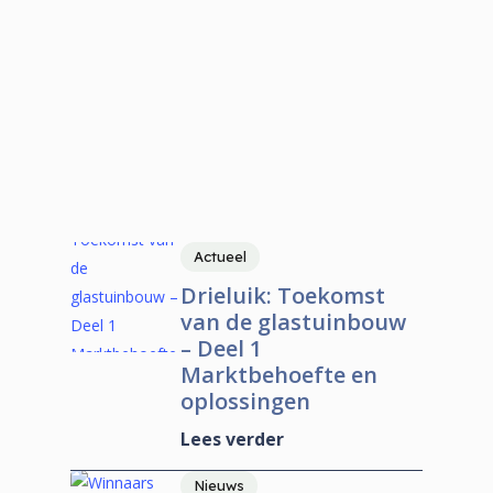
de markt. We plaatsen regelmatig
nieuwsartikelen zodat je op de hoogte
blijft van de meest recente
ontwikkelingen in de markt.
Actueel
Drieluik: Toekomst
van de glastuinbouw
– Deel 1
Marktbehoefte en
oplossingen
Lees verder
Nieuws