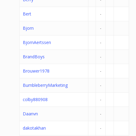
Bert
-
Bjorn
-
BjornAertssen
-
BrandBoys
-
Brouwer1978
-
BumbleberryMarketing
-
colby880908
-
Daanvn
-
dakotakhan
-