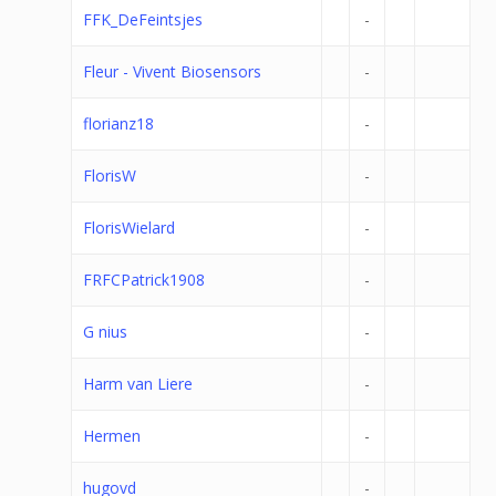
FFK_DeFeintsjes
-
Fleur - Vivent Biosensors
-
florianz18
-
FlorisW
-
FlorisWielard
-
FRFCPatrick1908
-
G nius
-
Harm van Liere
-
Hermen
-
hugovd
-