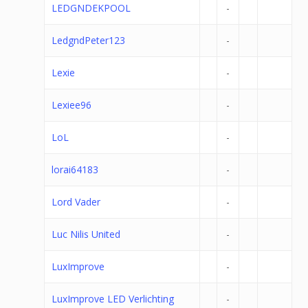
LEDGNDEKPOOL
-
LedgndPeter123
-
Lexie
-
Lexiee96
-
LoL
-
lorai64183
-
Lord Vader
-
Luc Nilis United
-
LuxImprove
-
LuxImprove LED Verlichting
-