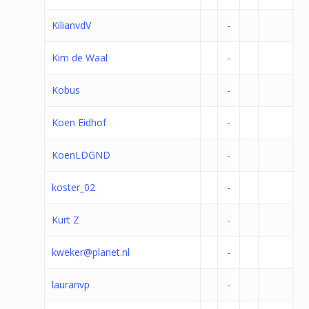
KilianvdV
-
Kim de Waal
-
Kobus
-
Koen Eidhof
-
KoenLDGND
-
koster_02
-
Kurt Z
-
kweker@planet.nl
-
lauranvp
-