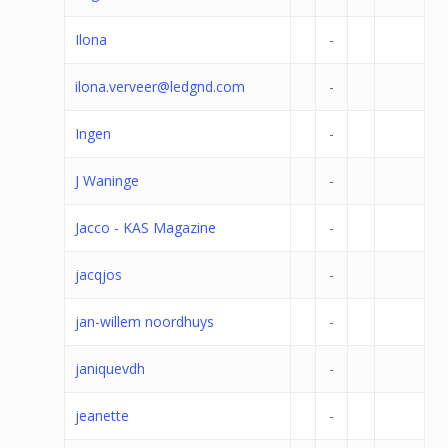
Ilona
-
ilona.verveer@ledgnd.com
-
Ingen
-
J Waninge
-
Jacco - KAS Magazine
-
jacqjos
-
jan-willem noordhuys
-
janiquevdh
-
jeanette
-