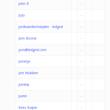
John R
-
JoJo
-
jordivandermeijden - ledgnd
-
Jorn Boone
-
jorn@ledgnd.com
-
Jorretje
-
Jort Wubben
-
jurianp
-
Justin
-
Kees Kuiper
-