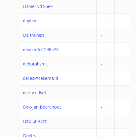
Danier vd Spek
-
daphne.s
-
De trainert
-
deanne67t298548
-
deborahsmit
-
delies@casema.nl
-
dick v d Belt
-
Dirk-Jan Beerepoot
-
Dito utrecht
-
Dmitry
-