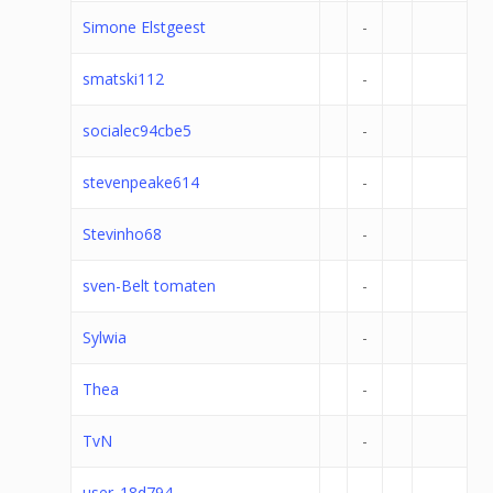
Simone Elstgeest
-
smatski112
-
socialec94cbe5
-
stevenpeake614
-
Stevinho68
-
sven-Belt tomaten
-
Sylwia
-
Thea
-
TvN
-
user_18d794
-