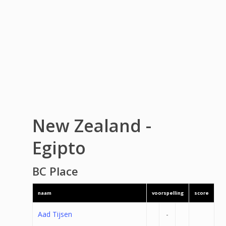
New Zealand -
Egipto
BC Place
naam
voorspelling
score
Aad Tijsen
-