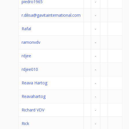
piedro1965
-
r.dilisa@gavitainternational.com
-
Rafal
-
ramonvdv
-
rdjee
-
rdjee010
-
Reava Hartog
-
Reavahartog
-
Richard VDV
-
Rick
-