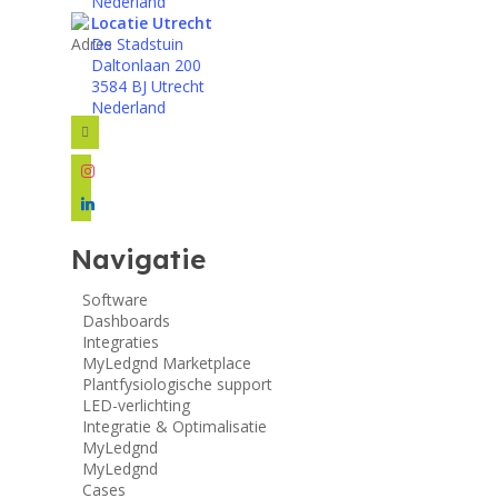
Nederland
Locatie Utrecht
De Stadstuin
Daltonlaan 200
3584 BJ Utrecht
Nederland
facebook
instagram
linkedin
Navigatie
Software
Dashboards
Integraties
MyLedgnd Marketplace
Plantfysiologische support
LED-verlichting
Integratie & Optimalisatie
MyLedgnd
MyLedgnd
Cases