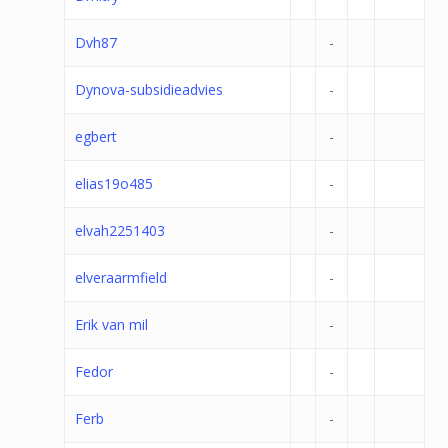
Dvh87
-
Dynova-subsidieadvies
-
egbert
-
elias19o485
-
elvah2251403
-
elveraarmfield
-
Erik van mil
-
Fedor
-
Ferb
-