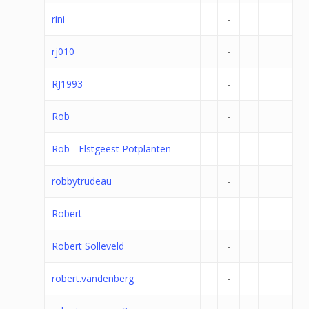
rini
-
rj010
-
RJ1993
-
Rob
-
Rob - Elstgeest Potplanten
-
robbytrudeau
-
Robert
-
Robert Solleveld
-
robert.vandenberg
-