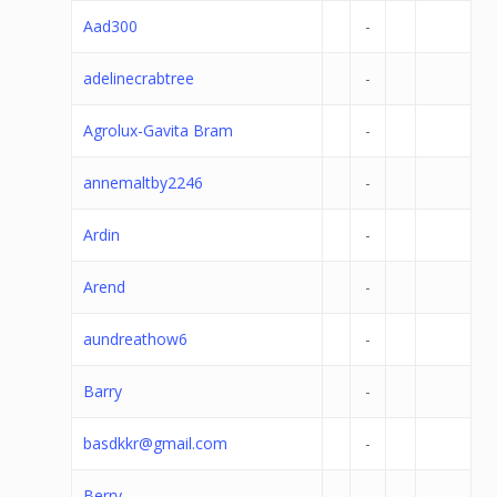
Aad300
-
adelinecrabtree
-
Agrolux-Gavita Bram
-
annemaltby2246
-
Ardin
-
Arend
-
aundreathow6
-
Barry
-
basdkkr@gmail.com
-
Berry
-