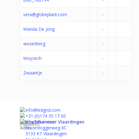
vera@globeplant.com
-
Wanda De jong
-
wezenberg
-
Wojciech
-
Zwaantje
-
info@ledgnd.com
+31 (0)174 35 17 00
Hoofdkantoor Vlaardingen
Stoomloggerweg 6C
3133 KT Vlaardingen