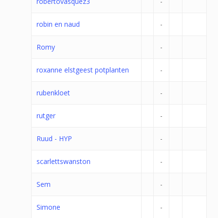
robertovasquez3
-
robin en naud
-
Romy
-
roxanne elstgeest potplanten
-
rubenkloet
-
rutger
-
Ruud - HYP
-
scarlettswanston
-
Sem
-
Simone
-