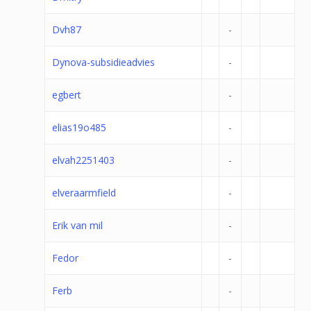
Dvh87
-
Dynova-subsidieadvies
-
egbert
-
elias19o485
-
elvah2251403
-
elveraarmfield
-
Erik van mil
-
Fedor
-
Ferb
-