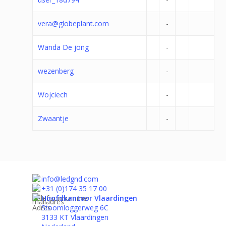
vera@globeplant.com
-
Wanda De jong
-
wezenberg
-
Wojciech
-
Zwaantje
-
info@ledgnd.com
+31 (0)174 35 17 00
Hoofdkantoor Vlaardingen
Stoomloggerweg 6C
3133 KT Vlaardingen