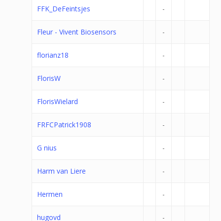
FFK_DeFeintsjes
-
Fleur - Vivent Biosensors
-
florianz18
-
FlorisW
-
FlorisWielard
-
FRFCPatrick1908
-
G nius
-
Harm van Liere
-
Hermen
-
hugovd
-