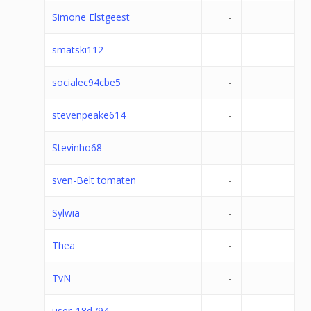
Simone Elstgeest
-
smatski112
-
socialec94cbe5
-
stevenpeake614
-
Stevinho68
-
sven-Belt tomaten
-
Sylwia
-
Thea
-
TvN
-
user_18d794
-