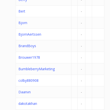
Bert
-
Bjorn
-
BjornAertssen
-
BrandBoys
-
Brouwer1978
-
BumbleberryMarketing
-
colby880908
-
Daanvn
-
dakotakhan
-