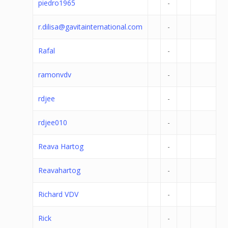
piedro1965
-
r.dilisa@gavitainternational.com
-
Rafal
-
ramonvdv
-
rdjee
-
rdjee010
-
Reava Hartog
-
Reavahartog
-
Richard VDV
-
Rick
-