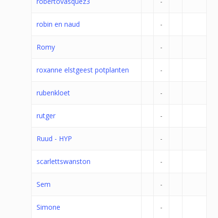
robertovasquez3
-
robin en naud
-
Romy
-
roxanne elstgeest potplanten
-
rubenkloet
-
rutger
-
Ruud - HYP
-
scarlettswanston
-
Sem
-
Simone
-