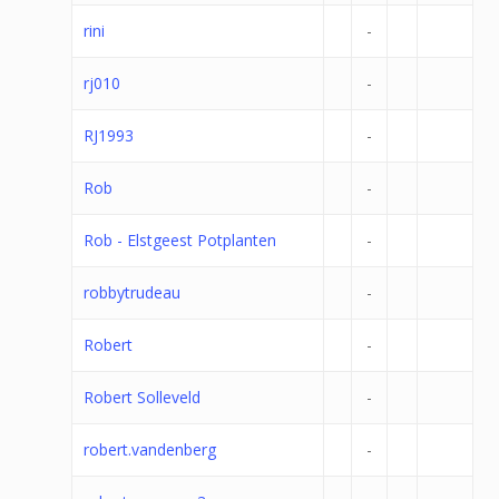
rini
-
rj010
-
RJ1993
-
Rob
-
Rob - Elstgeest Potplanten
-
robbytrudeau
-
Robert
-
Robert Solleveld
-
robert.vandenberg
-