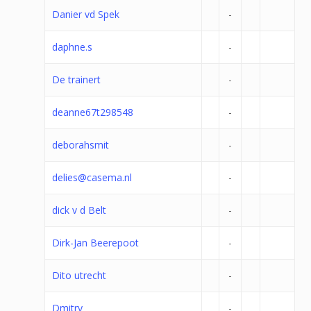
Danier vd Spek
-
daphne.s
-
De trainert
-
deanne67t298548
-
deborahsmit
-
delies@casema.nl
-
dick v d Belt
-
Dirk-Jan Beerepoot
-
Dito utrecht
-
Dmitry
-