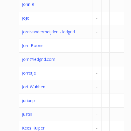
John R
-
JoJo
-
jordivandermeijden - ledgnd
-
Jorn Boone
-
jorn@ledgnd.com
-
Jorretje
-
Jort Wubben
-
jurianp
-
Justin
-
Kees Kuiper
-