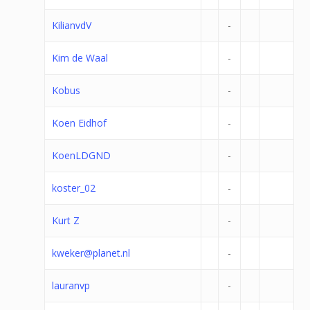
KilianvdV
-
Kim de Waal
-
Kobus
-
Koen Eidhof
-
KoenLDGND
-
koster_02
-
Kurt Z
-
kweker@planet.nl
-
lauranvp
-