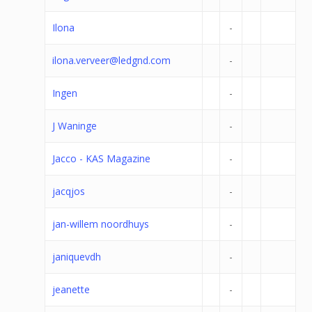
Ilona
-
ilona.verveer@ledgnd.com
-
Ingen
-
J Waninge
-
Jacco - KAS Magazine
-
jacqjos
-
jan-willem noordhuys
-
janiquevdh
-
jeanette
-