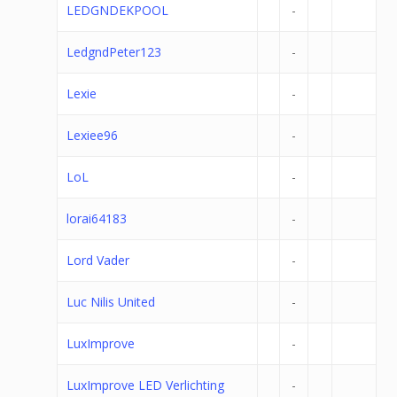
LEDGNDEKPOOL
-
LedgndPeter123
-
Lexie
-
Lexiee96
-
LoL
-
lorai64183
-
Lord Vader
-
Luc Nilis United
-
LuxImprove
-
LuxImprove LED Verlichting
-