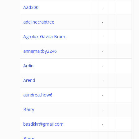
Aad300
-
adelinecrabtree
-
Agrolux-Gavita Bram
-
annemaltby2246
-
Ardin
-
Arend
-
aundreathow6
-
Barry
-
basdkkr@gmail.com
-
Berry
-