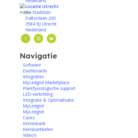
Nederland
Locatie Utrecht
De Stadstuin
Daltonlaan 200
3584 BJ Utrecht
Nederland
facebook
instagram
linkedin
Navigatie
Software
Dashboards
Integraties
MyLedgnd Marketplace
Plantfysiologische support
LED-verlichting
Integratie & Optimalisatie
MyLedgnd
MyLedgnd
Cases
Kennisbank
Kennisartikelen
Video’s