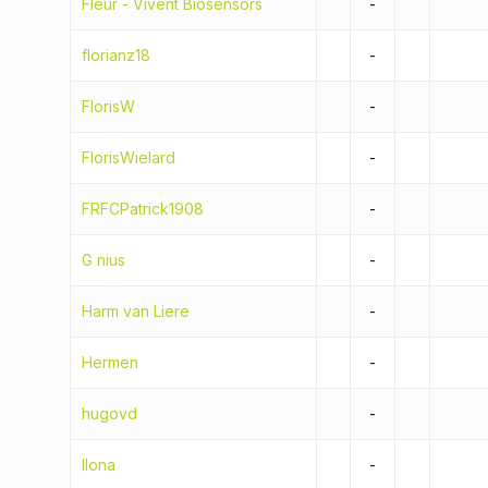
Fleur - Vivent Biosensors
-
florianz18
-
FlorisW
-
FlorisWielard
-
FRFCPatrick1908
-
G nius
-
Harm van Liere
-
Hermen
-
hugovd
-
Ilona
-