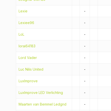
Lexie
-
Lexiee96
-
LoL
-
lorai64183
-
Lord Vader
-
Luc Nilis United
-
LuxImprove
-
LuxImprove LED Verlichting
-
Maarten van Bemmel Ledgnd
-