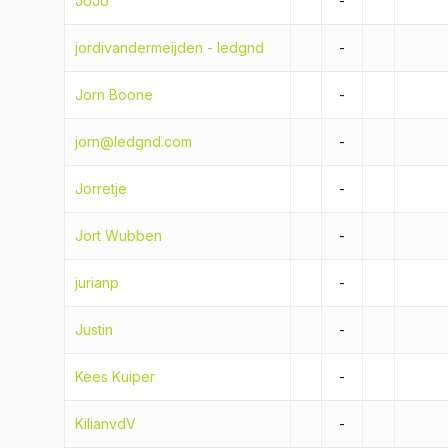
JoJo
-
jordivandermeijden - ledgnd
-
Jorn Boone
-
jorn@ledgnd.com
-
Jorretje
-
Jort Wubben
-
jurianp
-
Justin
-
Kees Kuiper
-
KilianvdV
-