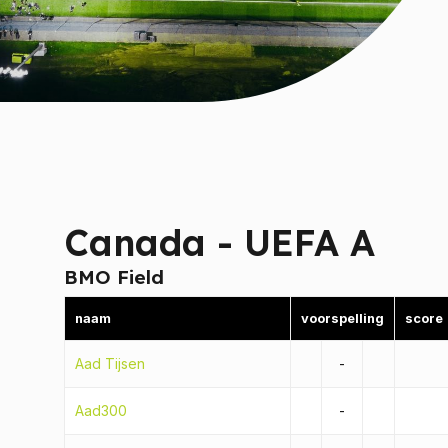
Canada - UEFA A
BMO Field
naam
voorspelling
score
Aad Tijsen
-
Aad300
-