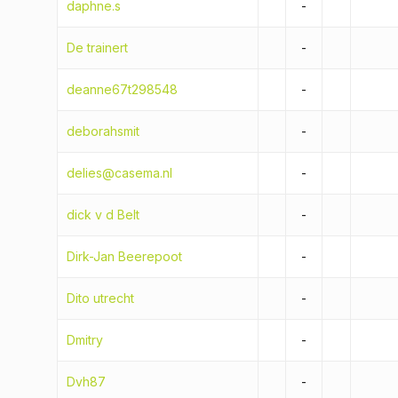
daphne.s
-
De trainert
-
deanne67t298548
-
deborahsmit
-
delies@casema.nl
-
dick v d Belt
-
Dirk-Jan Beerepoot
-
Dito utrecht
-
Dmitry
-
Dvh87
-