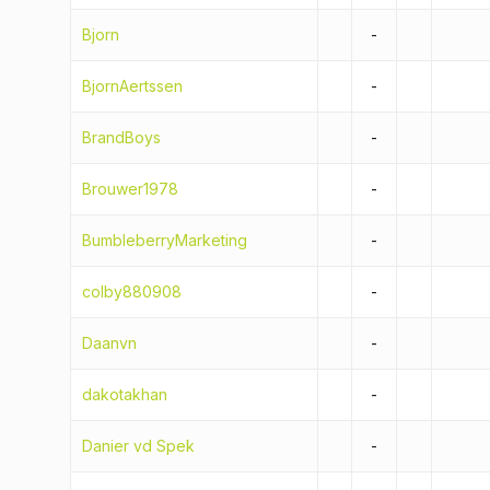
Bjorn
-
BjornAertssen
-
BrandBoys
-
Brouwer1978
-
BumbleberryMarketing
-
colby880908
-
Daanvn
-
dakotakhan
-
Danier vd Spek
-