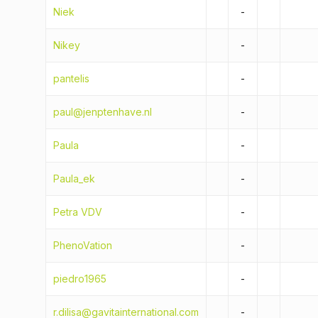
Niek
-
Nikey
-
pantelis
-
paul@jenptenhave.nl
-
Paula
-
Paula_ek
-
Petra VDV
-
PhenoVation
-
piedro1965
-
r.dilisa@gavitainternational.com
-