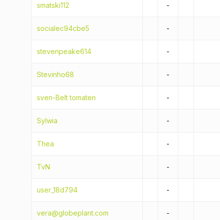
smatski112
-
socialec94cbe5
-
stevenpeake614
-
Stevinho68
-
sven-Belt tomaten
-
Sylwia
-
Thea
-
TvN
-
user_18d794
-
vera@globeplant.com
-