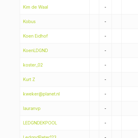
Kim de Waal
-
Kobus
-
Koen Eidhof
-
KoenLDGND
-
koster_02
-
Kurt Z
-
kweker@planet.nl
-
lauranvp
-
LEDGNDEKPOOL
-
LedgndPeter123
-