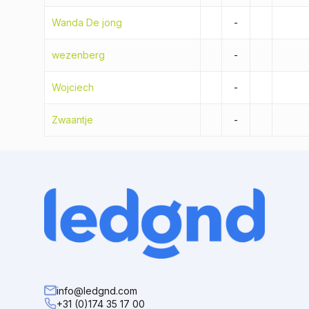
Wanda De jong
-
wezenberg
-
Wojciech
-
Zwaantje
-
info@ledgnd.com
+31 (0)174 35 17 00