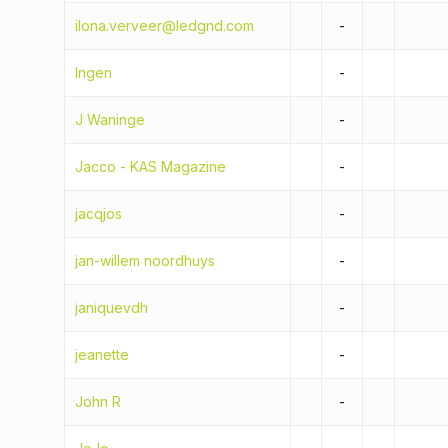
ilona.verveer@ledgnd.com
-
Ingen
-
J Waninge
-
Jacco - KAS Magazine
-
jacqjos
-
jan-willem noordhuys
-
janiquevdh
-
jeanette
-
John R
-