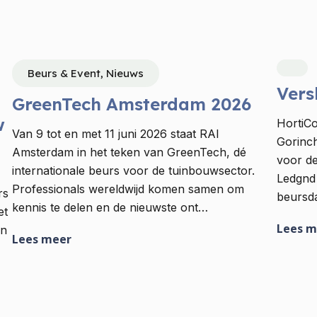
Beurs & Event, Nieuws
Vers
GreenTech Amsterdam 2026
w
HortiC
Van 9 tot en met 11 juni 2026 staat RAI
Gorinc
Amsterdam in het teken van GreenTech, dé
voor d
internationale beurs voor de tuinbouwsector.
Ledgnd 
Professionals wereldwijd komen samen om
rs
beursd
kennis te delen en de nieuwste ont…
et
Lees m
an
Lees meer