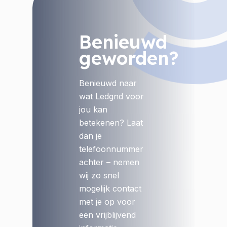
Benieuwd
geworden?
Benieuwd naar
wat Ledgnd voor
jou kan
betekenen? Laat
dan je
telefoonnummer
achter – nemen
wij zo snel
mogelijk contact
met je op voor
een vrijblijvend