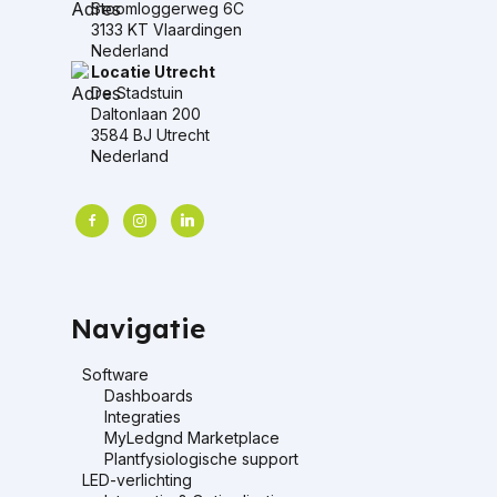
Stoomloggerweg 6C
3133 KT Vlaardingen
Nederland
Locatie Utrecht
De Stadstuin
Daltonlaan 200
3584 BJ Utrecht
Nederland
facebook
instagram
linkedin
Navigatie
Software
Dashboards
Integraties
MyLedgnd Marketplace
Plantfysiologische support
LED-verlichting