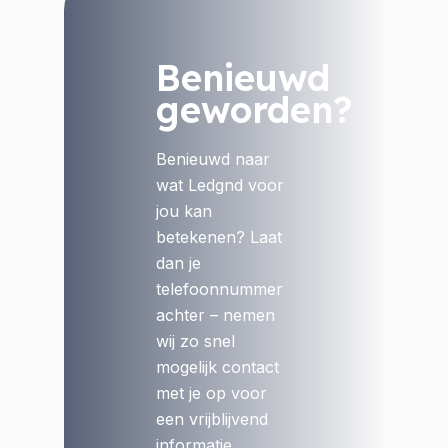
Benieuwd
geworden?
Benieuwd naar
wat Ledgnd voor
jou kan
betekenen? Laat
dan je
telefoonnummer
achter – nemen
wij zo snel
mogelijk contact
met je op voor
een vrijblijvend
informatie