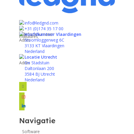
info@ledgnd.com
+31 (0)174 35 17 00
Hoofdkantoor Vlaardingen
Stoomloggerweg 6C
3133 KT Vlaardingen
Nederland
Locatie Utrecht
De Stadstuin
Daltonlaan 200
3584 BJ Utrecht
Nederland
facebook
instagram
linkedin
Navigatie
Software