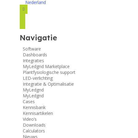
Nederland
facebook
instagram
linkedin
Navigatie
Software
Dashboards
Integraties
MyLedgnd Marketplace
Plantfysiologische support
LED-verlichting
Integratie & Optimalisatie
MyLedgnd
MyLedgnd
Cases
Kennisbank
Kennisartikelen
Video’s
Downloads
Calculators
Nieuws