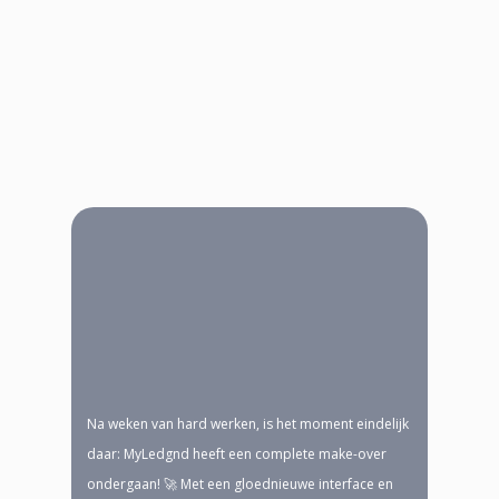
Hier vind je alle links waar naartoe we in
verwijzen in onze socials.
Here you can find all the links we refer to in
our socials.
Na weken van hard werken, is het moment eindelijk
daar: MyLedgnd heeft een complete make-over
ondergaan! 🚀 Met een gloednieuwe interface en