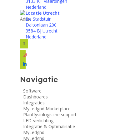
3133 KT Vlaardingen
Nederland
Locatie Utrecht
De Stadstuin
Daltonlaan 200
3584 BJ Utrecht
Nederland
facebook
instagram
linkedin
Navigatie
Software
Dashboards
Integraties
MyLedgnd Marketplace
Plantfysiologische support
LED-verlichting
Integratie & Optimalisatie
MyLedgnd
MyLedgnd