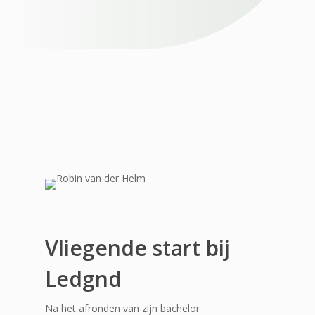
In ‘Kennismaken met Ledgnd’ spreken
we met verschillende Ledgnd-collega’s.
Je krijgt een kijkje in hun
werkzaamheden bij Ledgnd, drijfveren
en ambities. In dit artikel maken we
kennis met Robin van der Helm,
plantfysioloog.
Vliegende start bij
Ledgnd
Na het afronden van zijn bachelor