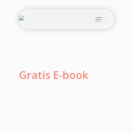
Skip
to
Menu
main
content
Gratis E-book