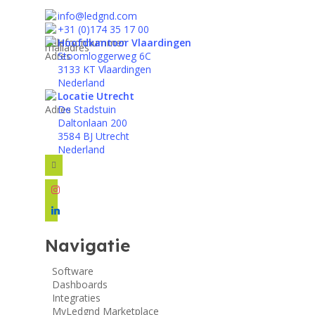
info@ledgnd.com
+31 (0)174 35 17 00
Hoofdkantoor Vlaardingen
Stoomloggerweg 6C
3133 KT Vlaardingen
Nederland
Locatie Utrecht
De Stadstuin
Daltonlaan 200
3584 BJ Utrecht
Nederland
facebook
instagram
linkedin
Navigatie
Software
Dashboards
Integraties
MyLedgnd Marketplace